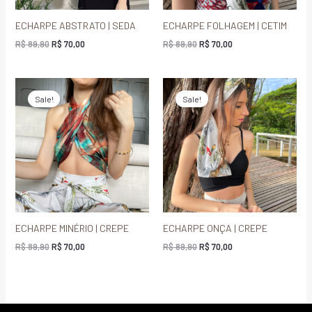
ECHARPE ABSTRATO | SEDA
ECHARPE FOLHAGEM | CETIM
R$
89,90
R$
70,00
R$
89,90
R$
70,00
O
O
O
O
preço
preço
preço
preço
Sale!
Sale!
original
atual
original
atual
era:
é:
era:
é:
R$ 89,90.
R$ 70,00.
R$ 89,90.
R$ 70,00.
ECHARPE MINÉRIO | CREPE
ECHARPE ONÇA | CREPE
R$
89,90
R$
70,00
R$
89,90
R$
70,00