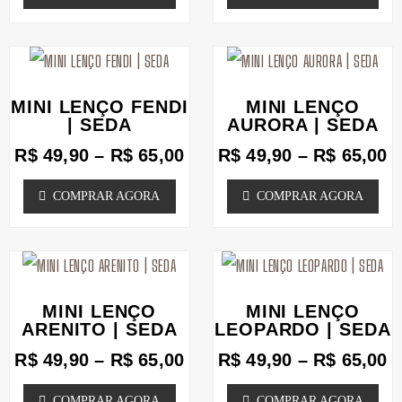
Faixa
F
Este
Este
de
d
produto
produto
preço:
p
MINI LENÇO FENDI
MINI LENÇO
tem
tem
R$ 49,90
R
| SEDA
AURORA | SEDA
através
a
várias
várias
R$
49,90
–
R$
65,00
R$
49,90
–
R$
65,00
R$ 65,00
R
variantes.
variantes.
COMPRAR AGORA
COMPRAR AGORA
As
As
opções
opções
podem
Faixa
podem
F
Este
Este
de
d
ser
ser
produto
produto
preço:
p
MINI LENÇO
MINI LENÇO
escolhidas
escolhidas
tem
tem
R$ 49,90
R
ARENITO | SEDA
LEOPARDO | SEDA
na
através
na
a
várias
várias
R$
49,90
–
R$
65,00
R$
49,90
–
R$
65,00
R$ 65,00
R
página
página
variantes.
variantes.
COMPRAR AGORA
COMPRAR AGORA