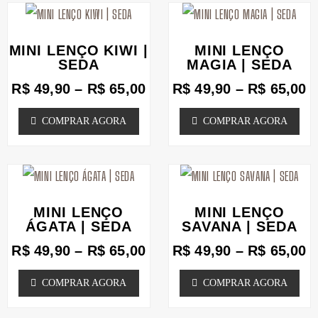
podem
Faixa
podem
F
Este
Este
de
d
ser
ser
produto
produto
preço:
p
MINI LENÇO KIWI |
MINI LENÇO
escolhidas
escolhidas
tem
tem
R$ 49,90
R
SEDA
MAGIA | SEDA
na
através
na
a
várias
várias
R$
49,90
–
R$
65,00
R$
49,90
–
R$
65,00
R$ 65,00
R
página
página
variantes.
variantes.
COMPRAR AGORA
COMPRAR AGORA
do
do
As
As
produto
produto
opções
opções
podem
Faixa
podem
F
Este
Este
de
d
ser
ser
produto
produto
preço:
p
MINI LENÇO
MINI LENÇO
escolhidas
escolhidas
tem
tem
R$ 49,90
R
ÁGATA | SEDA
SAVANA | SEDA
na
através
na
a
várias
várias
R$
49,90
–
R$
65,00
R$
49,90
–
R$
65,00
R$ 65,00
R
página
página
variantes.
variantes.
COMPRAR AGORA
COMPRAR AGORA
do
do
As
As
produto
produto
opções
opções