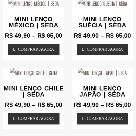
Faixa
F
Este
Este
escolhidas
escolhidas
de
d
produto
produto
na
na
preço:
p
MINI LENÇO
MINI LENÇO
tem
tem
R$ 49,90
R
MÉXICO | SEDA
página
SUÉCIA | SEDA
página
através
a
várias
várias
do
do
R$
49,90
–
R$
65,00
R$
49,90
–
R$
65,00
R$ 65,00
R
variantes.
variantes.
produto
produto
COMPRAR AGORA
COMPRAR AGORA
As
As
opções
opções
podem
Faixa
podem
F
Este
Este
de
d
ser
ser
produto
produto
preço:
p
MINI LENÇO CHILE
MINI LENÇO
escolhidas
escolhidas
tem
tem
R$ 49,90
R
| SEDA
JAPÃO | SEDA
na
através
na
a
várias
várias
R$
49,90
–
R$
65,00
R$
49,90
–
R$
65,00
R$ 65,00
R
página
página
variantes.
variantes.
COMPRAR AGORA
COMPRAR AGORA
do
do
As
As
produto
produto
opções
opções