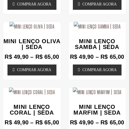
COMPRAR AGORA
COMPRAR AGORA
As
As
produto
produto
opções
opções
podem
Faixa
podem
F
Este
Este
de
d
ser
ser
produto
produto
preço:
p
MINI LENÇO OLIVA
MINI LENÇO
escolhidas
escolhidas
tem
tem
R$ 49,90
R
| SEDA
SAMBA | SEDA
na
através
na
a
várias
várias
R$
49,90
–
R$
65,00
R$
49,90
–
R$
65,00
R$ 65,00
R
página
página
variantes.
variantes.
COMPRAR AGORA
COMPRAR AGORA
do
do
As
As
produto
produto
opções
opções
podem
Faixa
podem
F
Este
Este
de
d
ser
ser
produto
produto
preço:
p
MINI LENÇO
MINI LENÇO
escolhidas
escolhidas
tem
tem
R$ 49,90
R
CORAL | SEDA
MARFIM | SEDA
na
através
na
a
várias
várias
R$
49,90
–
R$
65,00
R$
49,90
–
R$
65,00
R$ 65,00
R
página
página
variantes.
variantes.