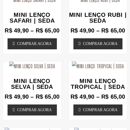
escolhidas
escolhidas
de
d
produto
produto
na
na
preço:
p
MINI LENÇO
MINI LENÇO RUBI |
tem
tem
R$ 49,90
R
SAFARI | SEDA
página
SEDA
página
através
a
várias
várias
do
do
R$
49,90
–
R$
65,00
R$
49,90
–
R$
65,00
R$ 65,00
R
variantes.
variantes.
produto
produto
COMPRAR AGORA
COMPRAR AGORA
As
As
opções
opções
podem
Faixa
podem
F
Este
Este
de
d
ser
ser
produto
produto
preço:
p
MINI LENÇO
MINI LENÇO
escolhidas
escolhidas
tem
tem
R$ 49,90
R
SELVA | SEDA
TROPICAL | SEDA
na
através
na
a
várias
várias
R$
49,90
–
R$
65,00
R$
49,90
–
R$
65,00
R$ 65,00
R
página
página
variantes.
variantes.
COMPRAR AGORA
COMPRAR AGORA
do
do
As
As
produto
produto
opções
opções