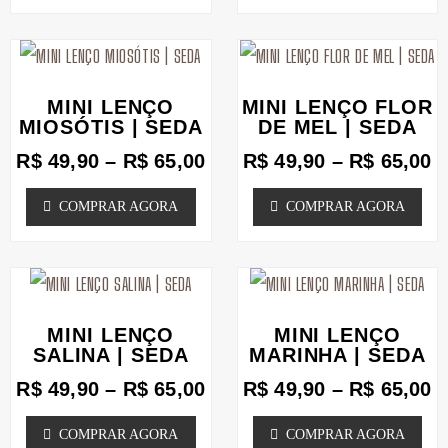
opções
opções
podem
Faixa
podem
F
Este
Este
de
d
ser
ser
produto
produto
preço:
p
MINI LENÇO
MINI LENÇO FLOR
escolhidas
escolhidas
tem
tem
R$ 49,90
R
MIOSÓTIS | SEDA
DE MEL | SEDA
na
através
na
a
várias
várias
R$
49,90
–
R$
65,00
R$
49,90
–
R$
65,00
R$ 65,00
R
página
página
variantes.
variantes.
COMPRAR AGORA
COMPRAR AGORA
do
do
As
As
produto
produto
opções
opções
podem
Faixa
podem
F
Este
Este
de
d
ser
ser
produto
produto
preço:
p
MINI LENÇO
MINI LENÇO
escolhidas
escolhidas
tem
tem
R$ 49,90
R
SALINA | SEDA
MARINHA | SEDA
na
através
na
a
várias
várias
R$
49,90
–
R$
65,00
R$
49,90
–
R$
65,00
R$ 65,00
R
página
página
variantes.
variantes.
COMPRAR AGORA
COMPRAR AGORA
do
do
As
As