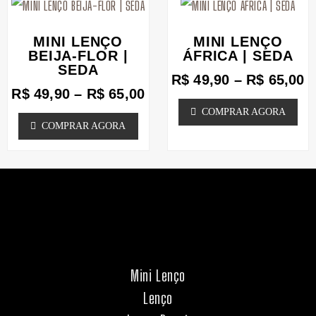
podem
Faixa
podem
F
Este
Este
de
d
ser
ser
produto
produto
preço:
p
MINI LENÇO
MINI LENÇO
escolhidas
escolhidas
tem
tem
R$ 49,90
R
BEIJA-FLOR |
ÁFRICA | SEDA
SEDA
na
através
na
a
várias
várias
R$
49,90
–
R$
65,00
R$ 65,00
R
página
página
R$
49,90
–
R$
65,00
variantes.
variantes.
COMPRAR AGORA
do
do
As
As
COMPRAR AGORA
produto
produto
opções
opções
podem
podem
ser
ser
escolhidas
escolhidas
na
na
página
página
Mini Lenço
do
do
Lenço
produto
produto