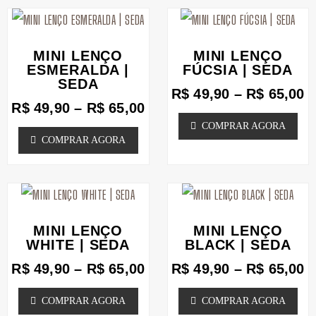
podem
Faixa
podem
F
Este
Este
de
d
ser
ser
produto
produto
preço:
p
MINI LENÇO
MINI LENÇO
escolhidas
escolhidas
tem
tem
R$ 49,90
R
ESMERALDA |
FÚCSIA | SEDA
SEDA
na
através
na
a
várias
várias
R$
49,90
–
R$
65,00
R$ 65,00
R
página
página
R$
49,90
–
R$
65,00
variantes.
variantes.
COMPRAR AGORA
do
do
As
As
COMPRAR AGORA
produto
produto
opções
opções
podem
podem
Faixa
F
Este
Este
ser
ser
de
d
produto
produto
escolhidas
escolhidas
preço:
p
MINI LENÇO
MINI LENÇO
tem
tem
R$ 49,90
R
WHITE | SEDA
na
BLACK | SEDA
na
através
a
várias
várias
página
página
R$
49,90
–
R$
65,00
R$
49,90
–
R$
65,00
R$ 65,00
R
variantes.
variantes.
do
do
COMPRAR AGORA
COMPRAR AGORA
As
As
produto
produto