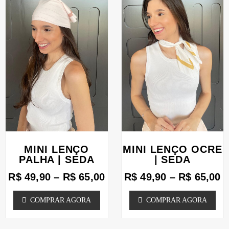
produto
produto
preço:
p
tem
tem
R$ 49,90
R
através
a
várias
várias
R$ 65,00
R
variantes.
variantes.
As
As
opções
opções
podem
podem
ser
ser
escolhidas
escolhidas
MINI LENÇO
MINI LENÇO OCRE
na
na
PALHA | SEDA
| SEDA
página
página
R$
49,90
–
R$
65,00
R$
49,90
–
R$
65,00
do
do
produto
produto
COMPRAR AGORA
COMPRAR AGORA