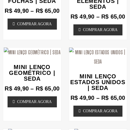
FOLHAS | SEDA
ELEMENTOS |
na
através
SEDA
na
a
várias
várias
R$
49,90
–
R$
65,00
R$ 65,00
R
página
página
R$
49,90
–
R$
65,00
variantes.
variantes.
COMPRAR AGORA
do
do
As
As
COMPRAR AGORA
produto
produto
opções
opções
podem
podem
Faixa
F
Este
Este
ser
ser
de
d
produto
produto
escolhidas
escolhidas
preço:
p
MINI LENÇO
tem
tem
R$ 49,90
R
GEOMÉTRICO |
na
na
MINI LENÇO
SEDA
através
a
várias
várias
página
ESTADOS UNIDOS
página
R$ 65,00
R
| SEDA
R$
49,90
–
R$
65,00
variantes.
variantes.
do
do
R$
49,90
–
R$
65,00
As
As
produto
produto
COMPRAR AGORA
opções
opções
COMPRAR AGORA
podem
podem
ser
ser