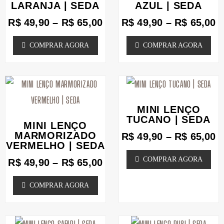
R$ 65,00
R
LARANJA | SEDA
página
AZUL | SEDA
página
variantes.
variantes.
do
do
R$
49,90
–
R$
65,00
R$
49,90
–
R$
65,00
As
As
produto
produto
opções
opções
COMPRAR AGORA
COMPRAR AGORA
podem
podem
ser
ser
Faixa
F
Este
Este
escolhidas
escolhidas
de
d
produto
produto
na
na
preço:
p
MINI LENÇO
tem
tem
R$ 49,90
R
página
TUCANO | SEDA
página
MINI LENÇO
através
a
várias
várias
MARMORIZADO
do
do
R$
49,90
–
R$
65,00
R$ 65,00
R
VERMELHO | SEDA
variantes.
variantes.
produto
produto
COMPRAR AGORA
R$
49,90
–
R$
65,00
As
As
opções
opções
COMPRAR AGORA
podem
podem
ser
ser
Faixa
F
Este
Este