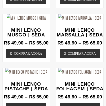
do
do
As
As
produto
produto
opções
opções
podem
Faixa
podem
F
Este
Este
de
d
ser
ser
produto
produto
preço:
p
MINI LENÇO
MINI LENÇO
escolhidas
escolhidas
tem
tem
R$ 49,90
R
MUSGO | SEDA
MARSALLA | SEDA
na
através
na
a
várias
várias
R$
49,90
–
R$
65,00
R$
49,90
–
R$
65,00
R$ 65,00
R
página
página
variantes.
variantes.
COMPRAR AGORA
COMPRAR AGORA
do
do
As
As
produto
produto
opções
opções
podem
Faixa
podem
F
Este
Este
de
d
ser
ser
produto
produto
preço:
p
MINI LENÇO
MINI LENÇO
escolhidas
escolhidas
tem
tem
R$ 49,90
R
PISTACHE | SEDA
FOLHAGEM | SEDA
na
através
na
a
várias
várias
R$
49,90
–
R$
65,00
R$
49,90
–
R$
65,00
R$ 65,00
R
página
página
variantes.
variantes.