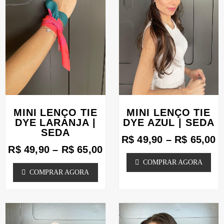
várias
várias
R$ 65,00
R
variantes.
variantes.
As
As
opções
opções
podem
podem
ser
ser
escolhidas
escolhidas
MINI LENÇO TIE
MINI LENÇO TIE
na
na
DYE LARANJA |
DYE AZUL | SEDA
página
página
SEDA
R$
49,90
–
R$
65,00
do
do
R$
49,90
–
R$
65,00
produto
produto
COMPRAR AGORA
COMPRAR AGORA
Faixa
F
Este
Este
de
d