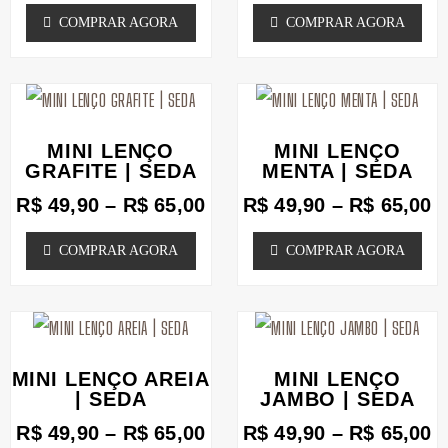
COMPRAR AGORA
COMPRAR AGORA
do
do
As
As
produto
produto
opções
opções
podem
Faixa
podem
F
Este
Este
de
d
ser
ser
produto
produto
preço:
p
MINI LENÇO
MINI LENÇO
escolhidas
escolhidas
tem
tem
R$ 49,90
R
GRAFITE | SEDA
MENTA | SEDA
na
através
na
a
várias
várias
R$
49,90
–
R$
65,00
R$
49,90
–
R$
65,00
R$ 65,00
R
página
página
variantes.
variantes.
COMPRAR AGORA
COMPRAR AGORA
do
do
As
As
produto
produto
opções
opções
podem
Faixa
podem
F
Este
Este
de
d
ser
ser
produto
produto
preço:
p
MINI LENÇO AREIA
MINI LENÇO
escolhidas
escolhidas
tem
tem
R$ 49,90
R
| SEDA
JAMBO | SEDA
na
através
na
a
várias
várias
R$
49,90
–
R$
65,00
R$
49,90
–
R$
65,00
R$ 65,00
R