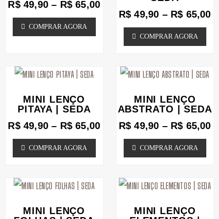
R$
49,90
–
R$
65,00
R$ 65,00
R
página
página
R$
49,90
–
R$
65,00
variantes.
variantes.
COMPRAR AGORA
do
do
As
As
COMPRAR AGORA
produto
produto
opções
opções
podem
podem
Faixa
F
Este
Este
ser
ser
de
d
produto
produto
escolhidas
escolhidas
preço:
p
MINI LENÇO
MINI LENÇO
tem
tem
R$ 49,90
R
PITAYA | SEDA
na
ABSTRATO | SEDA
na
através
a
várias
várias
página
página
R$
49,90
–
R$
65,00
R$
49,90
–
R$
65,00
R$ 65,00
R
variantes.
variantes.
do
do
COMPRAR AGORA
COMPRAR AGORA
As
As
produto
produto
opções
opções
podem
Faixa
podem
F
Este
Este
de
d
ser
ser
produto
produto
preço:
p
MINI LENÇO
MINI LENÇO
escolhidas
escolhidas
tem
tem
R$ 49,90
R