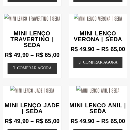
produto
produto
opções
opções
podem
Faixa
podem
F
Este
Este
de
d
ser
ser
produto
produto
preço:
p
MINI LENÇO
MINI LENÇO
escolhidas
escolhidas
tem
tem
R$ 49,90
R
TRAVERTINO |
VERONA | SEDA
SEDA
na
através
na
a
várias
várias
R$
49,90
–
R$
65,00
R$ 65,00
R
página
página
R$
49,90
–
R$
65,00
variantes.
variantes.
COMPRAR AGORA
do
do
As
As
COMPRAR AGORA
produto
produto
opções
opções
podem
podem
Faixa
F
Este
Este
ser
ser
de
d
produto
produto
escolhidas
escolhidas
preço:
p
MINI LENÇO JADE
MINI LENÇO ANIL |
tem
tem
R$ 49,90
R
| SEDA
na
SEDA
na
através
a
várias
várias
página
página
R$
49,90
–
R$
65,00
R$
49,90
–
R$
65,00
R$ 65,00
R
variantes.
variantes.
do
do