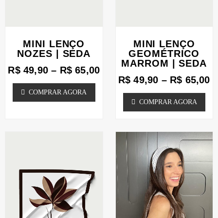
ser
ser
escolhidas
escolhidas
MINI LENÇO
MINI LENÇO
na
na
NOZES | SEDA
GEOMÉTRICO
página
página
MARROM | SEDA
R$
49,90
–
R$
65,00
do
do
R$
49,90
–
R$
65,00
produto
produto
COMPRAR AGORA
COMPRAR AGORA
Faixa
F
Este
Este
de
d
produto
produto
preço:
p
tem
tem
R$ 49,90
R
através
a
várias
várias
R$ 65,00
R
variantes.
variantes.
As
As