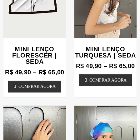
opções
opções
podem
podem
ser
ser
escolhidas
escolhidas
MINI LENÇO
MINI LENÇO
na
na
FLORESCER |
TURQUESA | SEDA
página
página
SEDA
R$
49,90
–
R$
65,00
do
do
R$
49,90
–
R$
65,00
produto
produto
COMPRAR AGORA
COMPRAR AGORA
Faixa
F
Este
Este
de
d
produto
produto
preço:
p
tem
tem
R$ 49,90
R
através
a