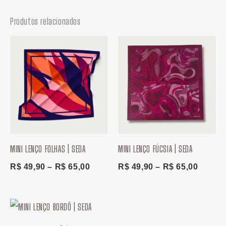
Produtos relacionados
Faixa
Faixa
de
de
preço:
preço:
R$ 49,90
R$ 49,
através
atravé
R$ 65,00
R$ 65,
MINI LENÇO FOLHAS | SEDA
MINI LENÇO FÚCSIA | SEDA
R$
49,90
–
R$
65,00
R$
49,90
–
R$
65,00
Faixa
de
preço: