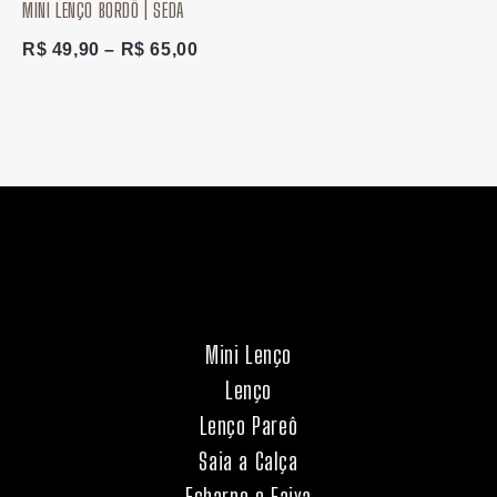
MINI LENÇO BORDÔ | SEDA
R$ 49,90
através
R$
49,90
–
R$
65,00
R$ 65,00
Mini Lenço
Lenço
Lenço Pareô
Saia a Calça
Echarpe e Faixa