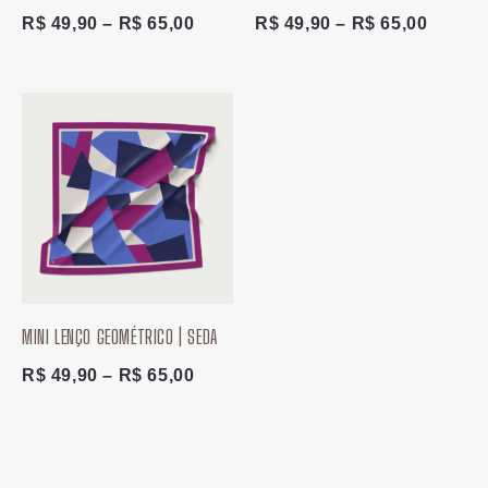
R$
49,90
–
R$
65,00
R$
49,90
–
R$
65,00
Faixa
de
preço:
R$ 49,90
através
R$ 65,00
MINI LENÇO GEOMÉTRICO | SEDA
R$
49,90
–
R$
65,00