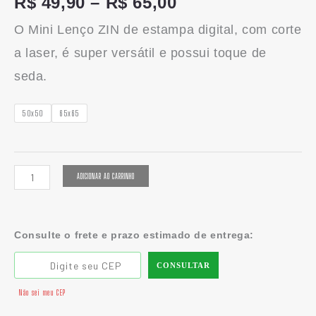
R$
49,90
–
R$
65,00
O Mini Lenço ZIN de estampa digital, com corte
a laser, é super versátil e possui toque de
seda.
50x50
65x65
ADICIONAR AO CARRINHO
Consulte o frete e prazo estimado de entrega:
CONSULTAR
Não sei meu CEP