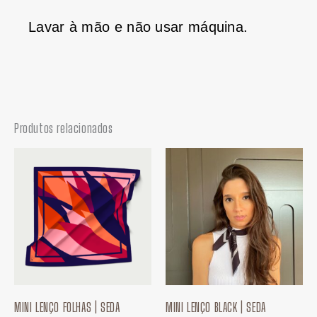
Lavar à mão e não usar máquina.
Produtos relacionados
Faixa
Faixa
de
de
preço:
preço:
R$ 49,90
R$ 49,
através
atravé
R$ 65,00
R$ 65,
MINI LENÇO FOLHAS | SEDA
MINI LENÇO BLACK | SEDA