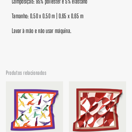
Composição: 95% poliéster e 5% elastano
Tamanho: 0.50 x 0.50 m | 0.65 x 0.65 m
Lavar à mão e não usar máquina.
Produtos relacionados
Faixa
Faixa
de
de
preço:
preço:
R$ 49,90
R$ 49,90
através
através
R$ 65,00
R$ 65,00