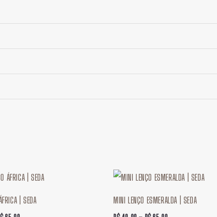
Faixa
Faixa
de
de
preço:
preço:
ÁFRICA | SEDA
MINI LENÇO ESMERALDA | SEDA
R$ 49,90
R$ 49,90
através
através