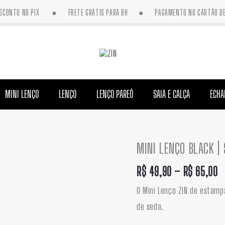
DESCONTO NO PIX ● FRETE GRÁTIS PARA BH ● PAGAMENTO NO CARTÃO DE 
MINI LENÇO
LENÇO
LENÇO PAREÔ
SAIA E CALÇA
ECHA
MINI LENÇO BLACK |
F
MINI
d
LENÇO
R$
49,90
–
R$
65,00
p
BLACK
O Mini Lenço ZIN de estampa
R
|
de seda.
a
SEDA