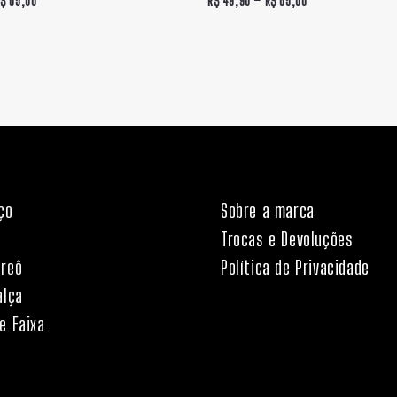
R$
65,00
R$
49,90
–
R$
65,00
R$ 65,00
R$ 65,00
ço
Sobre a marca
Trocas e Devoluções
areô
Política de Privacidade
alça
e Faixa