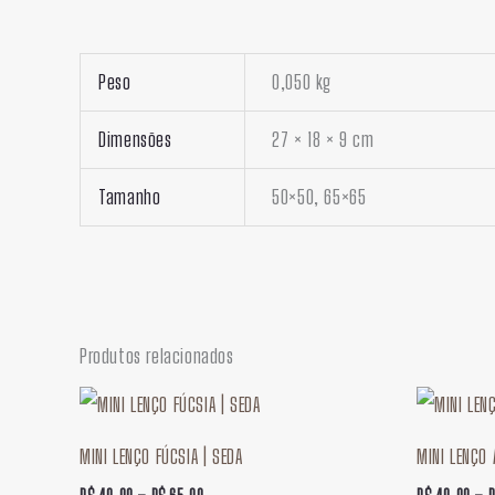
Peso
0,050 kg
Dimensões
27 × 18 × 9 cm
Tamanho
50×50, 65×65
Produtos relacionados
Faixa
de
preço:
MINI LENÇO FÚCSIA | SEDA
MINI LENÇO 
R$ 49,90
através