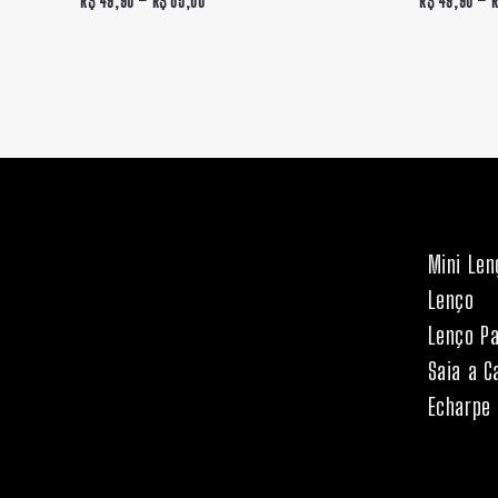
R$
49,90
–
R$
65,00
R$
49,90
–
R$ 65,00
Mini Len
Lenço
Lenço P
Saia a C
Echarpe 