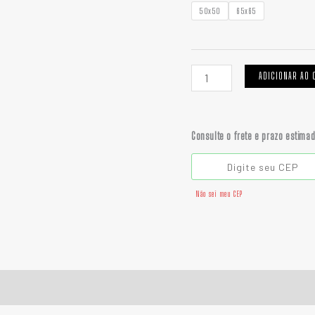
R
quantidade
50x50
65x65
ADICIONAR AO 
Consulte o frete e prazo estima
Não sei meu CEP