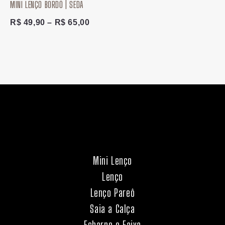
MINI LENÇO BORDÔ | SEDA
R$
49,90
–
R$
65,00
Mini Lenço
Lenço
Lenço Pareô
Saia a Calça
Echarpe e Faixa