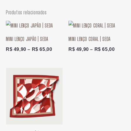
Produtos relacionados
Faixa
Faixa
de
de
preço:
preço:
MINI LENÇO JAPÃO | SEDA
MINI LENÇO CORAL | SEDA
R$ 49,90
R$ 49,
através
atravé
R$
49,90
–
R$
65,00
R$
49,90
–
R$
65,00
R$ 65,00
R$ 65,
Faixa
de
preço:
R$ 49,90
através
R$ 65,00