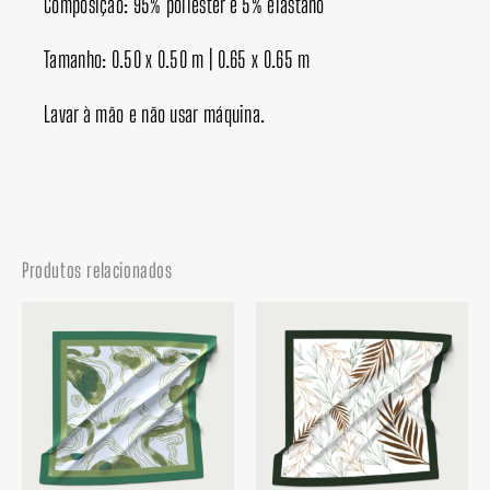
Composição: 95% poliéster e 5% elastano
Tamanho: 0.50 x 0.50 m | 0.65 x 0.65 m
Lavar à mão e não usar máquina.
Produtos relacionados
Faixa
Faixa
de
de
preço:
preço:
R$ 49,90
R$ 49,90
através
através
R$ 65,00
R$ 65,00