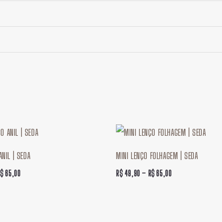
Faixa
Faixa
de
de
preço:
preço:
ANIL | SEDA
MINI LENÇO FOLHAGEM | SEDA
R$ 49,90
R$ 49,90
através
através
R$
65,00
R$
49,90
–
R$
65,00
R$ 65,00
R$ 65,00