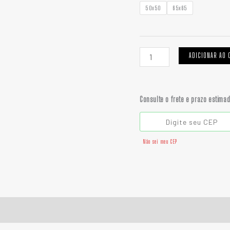
R
quantidade
50x50
65x65
ADICIONAR AO 
Consulte o frete e prazo estima
Não sei meu CEP