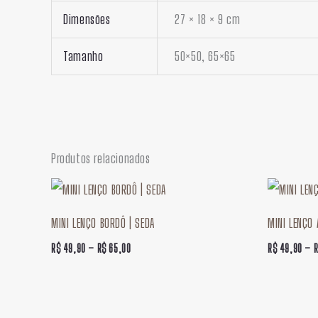
Dimensões
27 × 18 × 9 cm
Tamanho
50×50, 65×65
Produtos relacionados
Faixa
de
preço:
MINI LENÇO BORDÔ | SEDA
MINI LENÇO 
R$ 49,90
através
R$
49,90
–
R$
65,00
R$
49,90
–
R$ 65,00