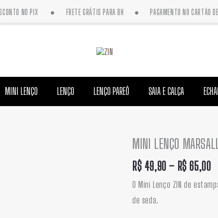
DESCONTO NO PIX ● FRETE GRÁTIS PARA BH ● PAGAMENTO NO CARTÃO DE 
MINI LENÇO
LENÇO
LENÇO PAREÔ
SAIA E CALÇA
ECHA
MINI LENÇO MARSALL
F
MINI
d
LENÇO
R$
49,90
–
R$
65,00
p
MARSALLA
O Mini Lenço ZIN de estampa
R
|
de seda.
a
SEDA