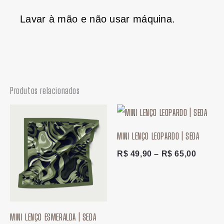
Lavar à mão e não usar máquina.
Produtos relacionados
Faixa
Faixa
de
de
preço:
preço:
MINI LENÇO LEOPARDO | SEDA
R$ 49,90
R$ 49,
através
atravé
R$
49,90
–
R$
65,00
R$ 65,00
R$ 65,
MINI LENÇO ESMERALDA | SEDA