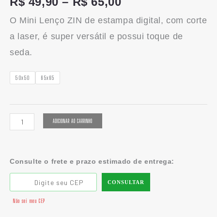
R$
49,90
–
R$
65,00
O Mini Lenço ZIN de estampa digital, com corte
a laser, é super versátil e possui toque de
seda.
50x50
65x65
ADICIONAR AO CARRINHO
Consulte o frete e prazo estimado de entrega:
CONSULTAR
Não sei meu CEP