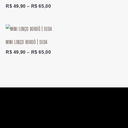
R$
49,90
–
R$
65,00
Faixa
de
preço:
MINI LENÇO BORDÔ | SEDA
R$ 49,90
através
R$
49,90
–
R$
65,00
R$ 65,00