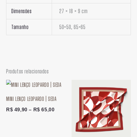
Dimensões
27 × 18 × 9 cm
Tamanho
50×50, 65×65
Produtos relacionados
Faixa
Faixa
de
de
preço:
preço:
MINI LENÇO LEOPARDO | SEDA
R$ 49,90
R$ 49,
através
atravé
R$
49,90
–
R$
65,00
R$ 65,00
R$ 65,