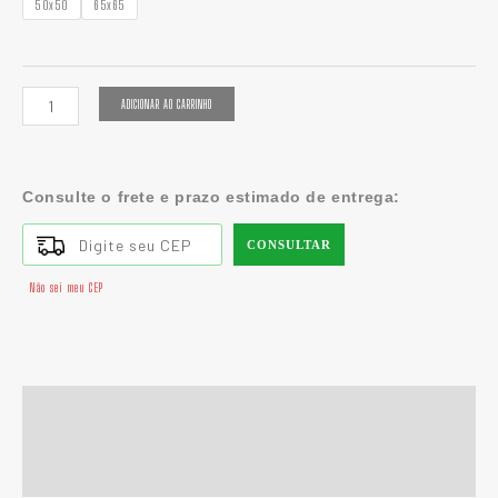
50x50
65x65
ADICIONAR AO CARRINHO
Consulte o frete e prazo estimado de entrega:
CONSULTAR
Não sei meu CEP
Descrição
Informação adicional