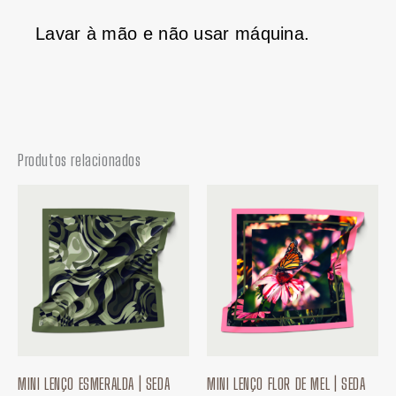
Lavar à mão e não usar máquina.
Produtos relacionados
Faixa
Faixa
de
de
preço:
preço:
R$ 49,90
R$ 49,
através
atravé
R$ 65,00
R$ 65,
MINI LENÇO ESMERALDA | SEDA
MINI LENÇO FLOR DE MEL | SEDA