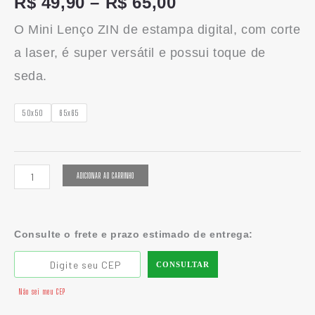
R$
49,90
–
R$
65,00
O Mini Lenço ZIN de estampa digital, com corte
a laser, é super versátil e possui toque de
seda.
50x50
65x65
ADICIONAR AO CARRINHO
Consulte o frete e prazo estimado de entrega:
CONSULTAR
Não sei meu CEP