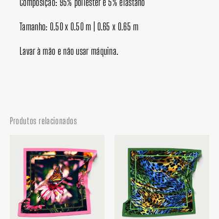
Composição: 95% poliéster e 5% elastano
Tamanho: 0.50 x 0.50 m | 0.65 x 0.65 m
Lavar à mão e não usar máquina.
Produtos relacionados
Faixa
Faixa
de
de
preço:
preço:
R$ 49,90
R$ 49,90
através
através
R$ 65,00
R$ 65,00