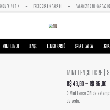
DESCONTO NO PIX ● FRETE GRÁTIS PARA BH ● PAGAMENTO NO CARTÃO DE 
MINI LENÇO
LENÇO
LENÇO PAREÔ
SAIA E CALÇA
ECHA
MINI LENÇO OCRE | 
F
MINI
d
LENÇO
R$
49,90
–
R$
65,00
p
OCRE
O Mini Lenço ZIN de estampa
R
|
de seda.
a
SEDA