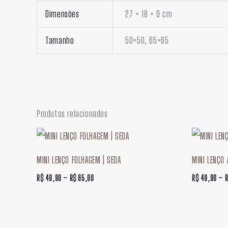
Dimensões
27 × 18 × 9 cm
Tamanho
50×50, 65×65
Produtos relacionados
Faixa
de
preço:
MINI LENÇO FOLHAGEM | SEDA
MINI LENÇO 
R$ 49,90
através
R$
49,90
–
R$
65,00
R$
49,90
–
R$ 65,00