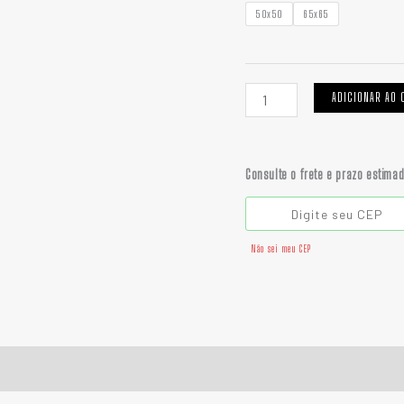
R
quantidade
50x50
65x65
ADICIONAR AO 
Consulte o frete e prazo estima
Não sei meu CEP