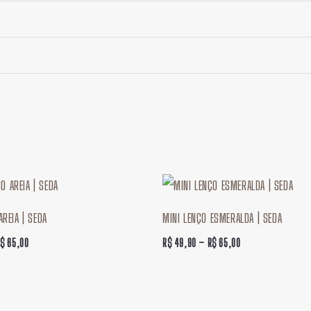
Faixa
Faixa
de
de
preço:
preço:
AREIA | SEDA
MINI LENÇO ESMERALDA | SEDA
R$ 49,90
R$ 49,90
através
através
R$
65,00
R$
49,90
–
R$
65,00
R$ 65,00
R$ 65,00