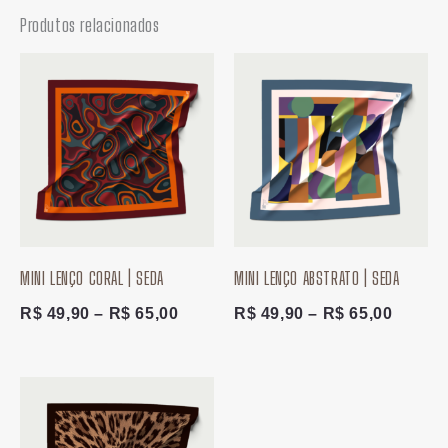
Produtos relacionados
Faixa
Faixa
de
de
preço:
preço:
R$ 49,90
R$ 49,
através
atravé
R$ 65,00
R$ 65,
MINI LENÇO CORAL | SEDA
MINI LENÇO ABSTRATO | SEDA
R$
49,90
–
R$
65,00
R$
49,90
–
R$
65,00
Faixa
de
preço: