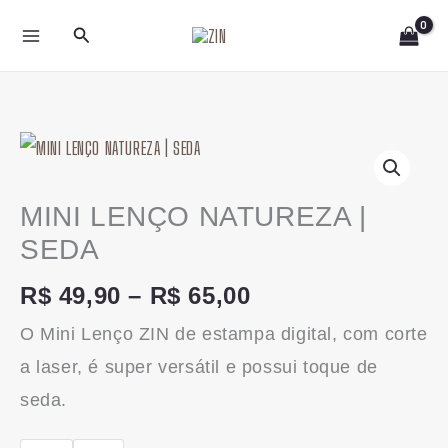
Ir
Pesquisar
para
o
conteúdo
Faixa
MINI
de
LENÇO
preço:
NATUREZA
MINI LENÇO NATUREZA |
R$ 49,90
|
SEDA
através
SEDA
R$
49,90
–
R$
65,00
R$ 65,00
quantidade
O Mini Lenço ZIN de estampa digital, com corte
a laser, é super versátil e possui toque de
seda.