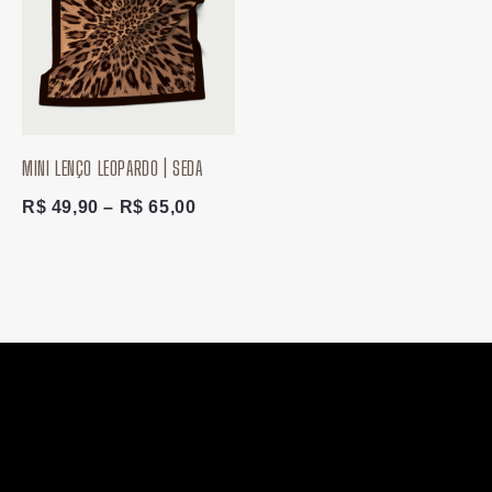
R$ 49,90
através
R$ 65,00
MINI LENÇO LEOPARDO | SEDA
R$
49,90
–
R$
65,00