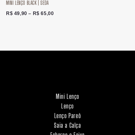
MINI LENÇO BLACK | SEDA
R$ 49,90
através
R$
49,90
–
R$
65,00
R$ 65,00
Mini Lenço
Lenço
Lenço Pareô
Saia a Calça
Echarpe e Faixa