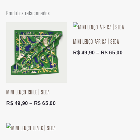
Produtos relacionados
Faixa
Faixa
de
de
preço:
preço:
MINI LENÇO ÁFRICA | SEDA
R$ 49,90
R$ 49,
através
atravé
R$
49,90
–
R$
65,00
R$ 65,00
R$ 65,
MINI LENÇO CHILE | SEDA
R$
49,90
–
R$
65,00
Faixa
de
preço: