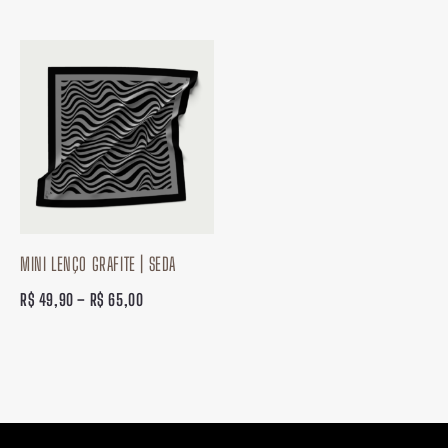
Faixa
de
preço:
R$ 49,90
através
R$ 65,00
MINI LENÇO GRAFITE | SEDA
R$
49,90
–
R$
65,00