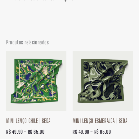
Produtos relacionados
Faixa
Faixa
de
de
preço:
preço:
R$ 49,90
R$ 49,90
através
através
R$ 65,00
R$ 65,00
MINI LENÇO CHILE | SEDA
MINI LENÇO ESMERALDA | SEDA
R$
49,90
–
R$
65,00
R$
49,90
–
R$
65,00