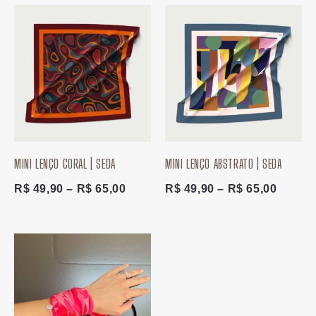
Faixa
Faixa
de
de
preço:
preço:
R$ 49,90
R$ 49,
através
atravé
R$ 65,00
R$ 65,
MINI LENÇO CORAL | SEDA
MINI LENÇO ABSTRATO | SEDA
R$
49,90
–
R$
65,00
R$
49,90
–
R$
65,00
Faixa
de
preço:
R$ 49,90
através
R$ 65,00