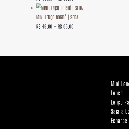
MINI LENÇO BORDÔ | SEDA
R$
49,90
–
R$
65,00
Mini Len
Lenço
Lenço P
Saia a C
Echarpe 