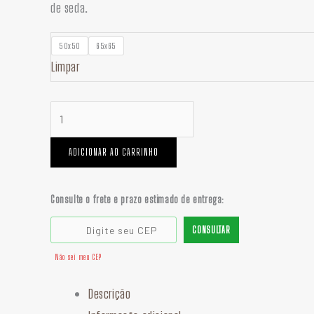
de seda.
50x50
65x65
Limpar
ADICIONAR AO CARRINHO
Consulte o frete e prazo estimado de entrega:
CONSULTAR
Não sei meu CEP
Descrição