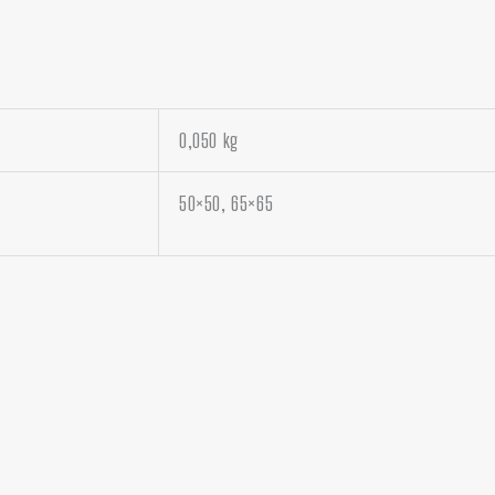
0,050 kg
50×50, 65×65