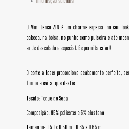
Informação adicional
O Mini Lenço ZIN é um charme especial no seu loo
cabeça, na bolsa, no punho como pulseira e até mesm
ar de descolado e especial. Se permita criar!!
O corte a laser proporciona acabamento perfeito, se
forma a evitar que desfie.
Tecido: Toque de Seda
Composição: 95% poliéster e 5% elastano
Tamanho: 0.50 x 0.50 m | 0.65 x 0.65 m