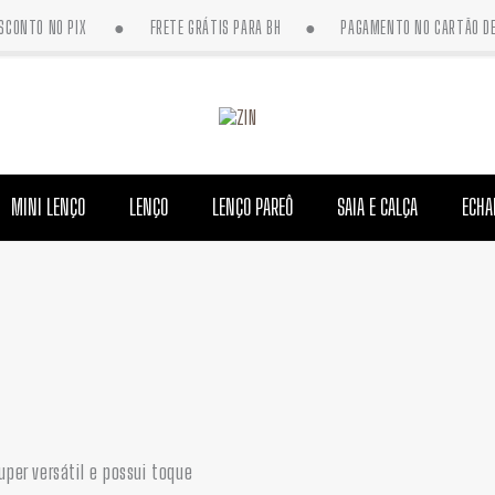
DESCONTO NO PIX ● FRETE GRÁTIS PARA BH ● PAGAMENTO NO CARTÃO DE 
MINI LENÇO
LENÇO
LENÇO PAREÔ
SAIA E CALÇA
ECHA
uper versátil e possui toque