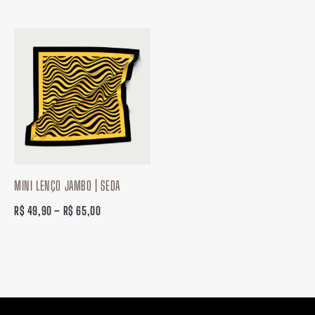
Faixa
de
preço:
R$ 49,90
através
R$ 65,00
MINI LENÇO JAMBO | SEDA
R$
49,90
–
R$
65,00