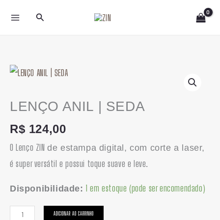
Ir
Pesquisar
para
o
conteúdo
LENÇO
ANIL
|
LENÇO ANIL | SEDA
SEDA
R$
124,00
quantidade
O Lenço ZIN
de estampa digital, com corte a laser,
é super versátil e possui toque suave e leve.
1 em estoque (pode ser encomendado)
Disponibilidade:
ADICIONAR AO CARRINHO