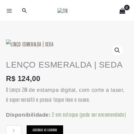
Ir
Pesquisar
para
o
conteúdo
LENÇO
ESMERALDA
|
LENÇO ESMERALDA | SEDA
SEDA
R$
124,00
quantidade
O Lenço ZIN
de estampa digital, com corte a laser,
é super versátil e possui toque leve e suave.
2 em estoque (pode ser encomendado)
Disponibilidade:
ADICIONAR AO CARRINHO