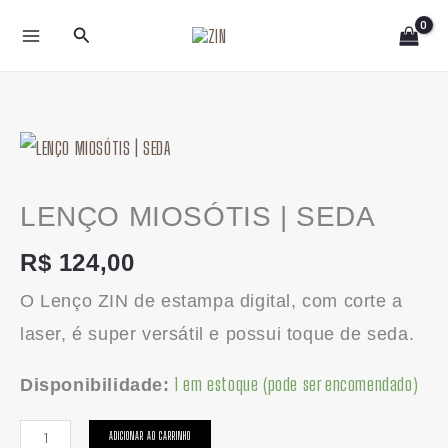
Ir
Pesquisar
para
o
conteúdo
LENÇO
MIOSÓTIS
|
LENÇO MIOSÓTIS | SEDA
SEDA
R$
124,00
quantidade
O Lenço ZIN de estampa digital, com corte a
laser, é super versátil e possui toque de seda.
1 em estoque (pode ser encomendado)
Disponibilidade:
ADICIONAR AO CARRINHO