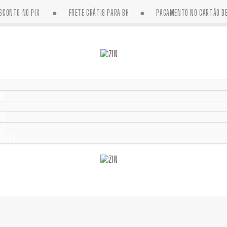
DESCONTO NO PIX ● FRETE GRÁTIS PARA BH ● PAGAMENTO NO CARTÃO DE 
O
EÔ
ÇA
FAIXA