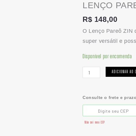
LENÇO PARE
LENÇO
PAREÔ
R$
148,00
TROPICAL
O Lenço Pareô ZIN d
|
super versátil e pos
SEDA
quantidade
Disponível por encomenda
ADICIONAR AO 
Consulte o frete e praz
Não sei meu CEP