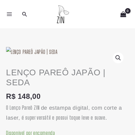
Ir
Pesquisar
para
o
conteúdo
LENÇO
PAREÔ
JAPÃO
LENÇO PAREÔ JAPÃO |
|
SEDA
SEDA
R$
148,00
quantidade
O Lenço Pareô ZIN
de estampa digital, com corte a
é super versátil e possui toque leve e suave.
laser,
Disponível por encomenda