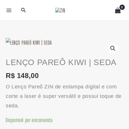
Ir
Pesquisar
para
o
conteúdo
LENÇO
PAREÔ
KIWI
LENÇO PAREÔ KIWI | SEDA
|
R$
148,00
SEDA
O Lenço Pareô ZIN de estampa digital e com
quantidade
corte a laser é super versátil e possui toque de
seda.
Disponível por encomenda