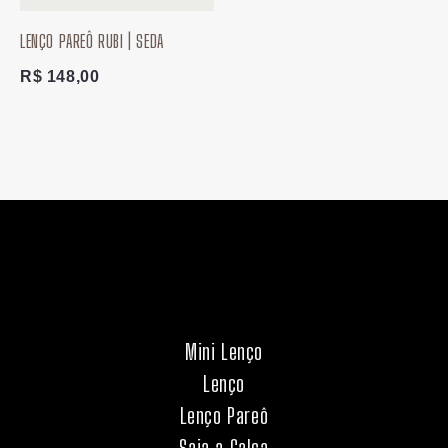
LENÇO PAREÔ RUBI | SEDA
R$
148,00
Mini Lenço
Lenço
Lenço Pareô
Saia a Calça