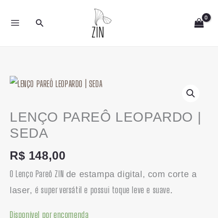
Ir
Pesquisar
para
o
conteúdo
LENÇO
PAREÔ
LEOPARDO
LENÇO PAREÔ LEOPARDO |
|
SEDA
SEDA
R$
148,00
quantidade
O Lenço Pareô ZIN
de estampa digital, com corte a
é super versátil e possui toque leve e suave.
laser,
Disponível por encomenda