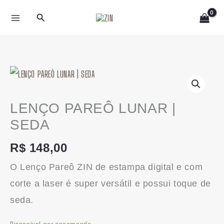
Ir
Pesquisar
para
o
conteúdo
LENÇO
PAREÔ
LUNAR
LENÇO PAREÔ LUNAR |
|
SEDA
SEDA
R$
148,00
quantidade
O Lenço Pareô ZIN de estampa digital e com
corte a laser é super versátil e possui toque de
seda.