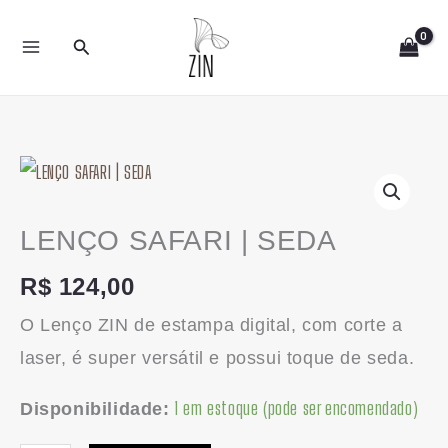
Ir
Pesquisar
para
o
conteúdo
LENÇO
SAFARI
|
LENÇO SAFARI | SEDA
SEDA
R$
124,00
quantidade
O Lenço ZIN de estampa digital, com corte a
laser, é super versátil e possui toque de seda.
1 em estoque (pode ser encomendado)
Disponibilidade: