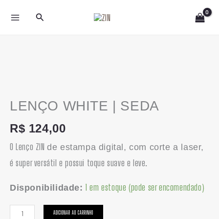
Ir
Pesquisar
para
o
conteúdo
LENÇO
WHITE
|
LENÇO WHITE | SEDA
SEDA
R$
124,00
quantidade
O Lenço ZIN
de estampa digital, com corte a laser,
é super versátil e possui toque suave e leve.
1 em estoque (pode ser encomendado)
Disponibilidade:
ADICIONAR AO CARRINHO