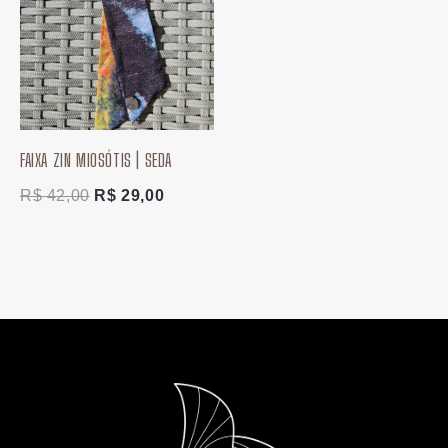
era:
é:
R$ 42,00.
R$ 29,00.
FAIXA ZIN MIOSÓTIS | SEDA
R$
42,00
R$
29,00