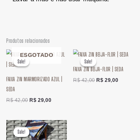
Produtos relacionados
O
O
O
O
ESGOTADO
preço
preço
preço
preço
Sale!
Sale!
Sale!
Sale!
original
atual
original
atual
FAIXA ZIN BEIJA-FLOR | SEDA
era:
é:
era:
é:
FAIXA ZIN MARMORIZADO AZUL |
R$ 42,00.
R$ 29,00.
R$ 42,00.
R$ 29,00
R$
42,00
R$
29,00
SEDA
R$
42,00
R$
29,00
O
O
preço
preço
Sale!
Sale!
original
atual