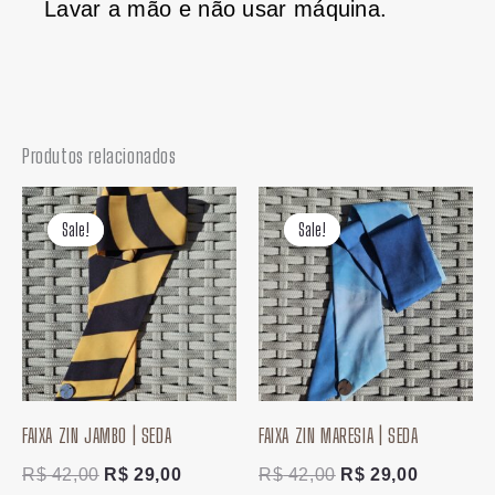
Lavar a mão e não usar máquina.
Produtos relacionados
O
O
O
O
preço
preço
preço
preço
Sale!
Sale!
Sale!
Sale!
original
atual
original
atual
era:
é:
era:
é:
R$ 42,00.
R$ 29,00.
R$ 42,00.
R$ 29,00
FAIXA ZIN JAMBO | SEDA
FAIXA ZIN MARESIA | SEDA
R$
42,00
R$
29,00
R$
42,00
R$
29,00