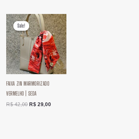
O
O
preço
preço
Sale!
Sale!
original
atual
era:
é:
R$ 42,00.
R$ 29,00.
FAIXA ZIN MARMORIZADO
VERMELHO | SEDA
R$
42,00
R$
29,00