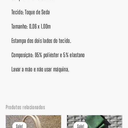
Tecido: Toque de Seda
Tamanho: 0.06 x 1.00m
Estampa dos dois lados do tecido.
Composição: 95% poliéster e 5% elastano
Lavar a mão e não usar máquina.
Produtos relacionados
O
O
O
O
preço
preço
preço
preço
Sale!
Sale!
Sale!
Sale!