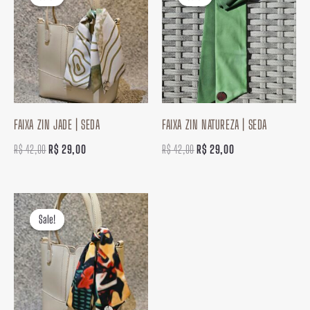
original
atual
original
atual
era:
é:
era:
é:
R$ 42,00.
R$ 29,00.
R$ 42,00.
R$ 29,00.
FAIXA ZIN JADE | SEDA
FAIXA ZIN NATUREZA | SEDA
R$
42,00
R$
29,00
R$
42,00
R$
29,00
O
O
preço
preço
Sale!
Sale!
original
atual
era:
é:
R$ 42,00.
R$ 29,00.