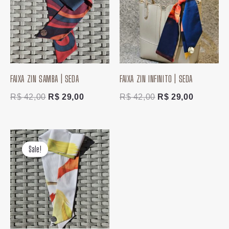
era:
é:
era:
é:
R$ 42,00.
R$ 29,00.
R$ 42,00.
R$ 29,00
FAIXA ZIN SAMBA | SEDA
FAIXA ZIN INFINITO | SEDA
R$
42,00
R$
29,00
R$
42,00
R$
29,00
O
O
preço
preço
Sale!
Sale!
original
atual
era:
é:
R$ 42,00.
R$ 29,00.