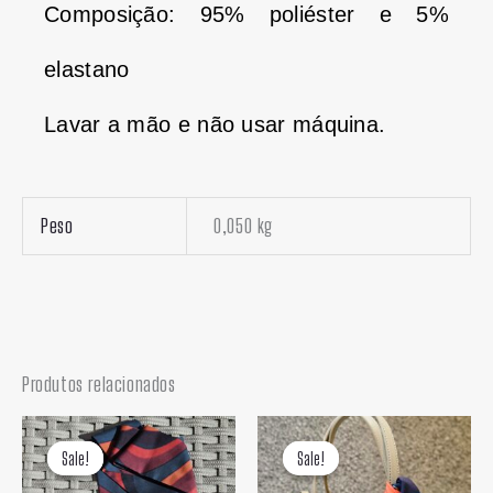
Composição: 95% poliéster e 5%
elastano
Lavar a mão e não usar máquina.
Peso
0,050 kg
Produtos relacionados
O
O
O
O
preço
preço
preço
preço
Sale!
Sale!
Sale!
Sale!
original
atual
original
atual