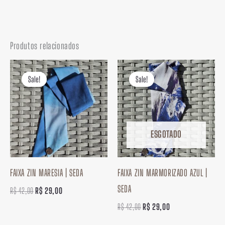
Produtos relacionados
O
O
O
O
preço
preço
preço
preço
Sale!
Sale!
Sale!
Sale!
original
atual
original
atual
era:
é:
era:
é:
R$ 42,00.
R$ 29,00.
R$ 42,00.
R$ 29,00.
ESGOTADO
FAIXA ZIN MARESIA | SEDA
FAIXA ZIN MARMORIZADO AZUL |
SEDA
R$
42,00
R$
29,00
R$
42,00
R$
29,00