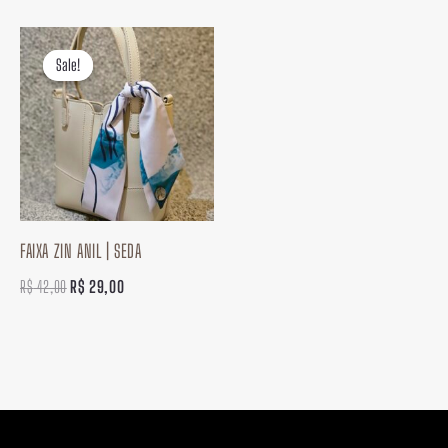
O
O
preço
preço
Sale!
Sale!
original
atual
era:
é:
R$ 42,00.
R$ 29,00.
FAIXA ZIN ANIL | SEDA
R$
42,00
R$
29,00