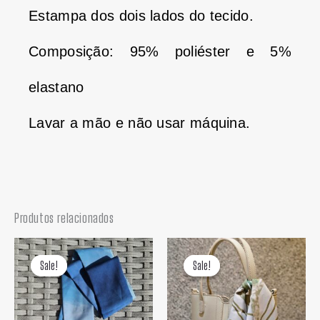
Estampa dos dois lados do tecido.
Composição: 95% poliéster e 5%
elastano
Lavar a mão e não usar máquina.
Produtos relacionados
O
O
O
O
preço
preço
preço
preço
Sale!
Sale!
Sale!
Sale!
original
atual
original
atual
era:
é:
era:
é:
R$ 42,00.
R$ 29,00.
R$ 42,00.
R$ 29,00