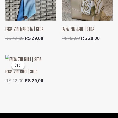
FAIXA ZIN MARESIA | SEDA
FAIXA ZIN JADE | SEDA
R$
42,00
R$
29,00
R$
42,00
R$
29,00
O
O
preço
preço
Sale!
Sale!
original
atual
FAIXA ZIN RUBI | SEDA
era:
é:
R$ 42,00.
R$ 29,00.
R$
42,00
R$
29,00