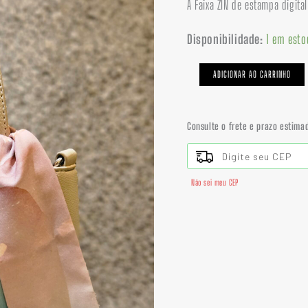
A Faixa ZIN de estampa digita
era:
é:
|
R$ 42,00.
R$ 
SEDA
Disponibilidade:
1 em esto
quantidade
ADICIONAR AO CARRINHO
Consulte o frete e prazo estima
Não sei meu CEP