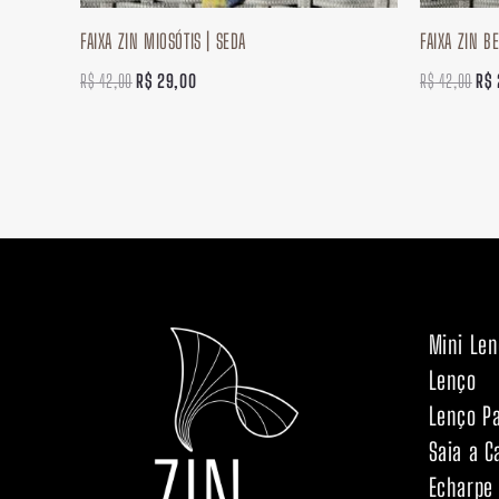
FAIXA ZIN MIOSÓTIS | SEDA
FAIXA ZIN B
R$
42,00
R$
29,00
R$
42,00
R$
Mini Le
Lenço
Lenço P
Saia a C
Echarpe 