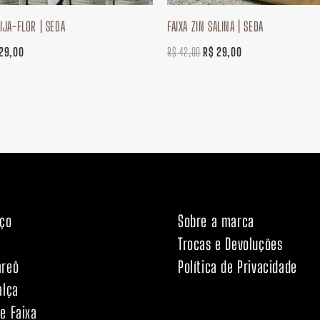
EIJA-FLOR | SEDA
FAIXA ZIN SALINA | SEDA
29,00
R$
42,00
R$
29,00
nço
Sobre a marca
Trocas e Devoluções
areô
Política de Privacidade
alça
e Faixa