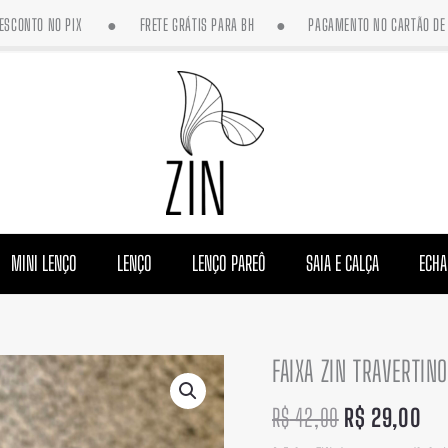
DESCONTO NO PIX ● FRETE GRÁTIS PARA BH ● PAGAMENTO NO CARTÃO DE 
MINI LENÇO
LENÇO
LENÇO PAREÔ
SAIA E CALÇA
ECHA
FAIXA ZIN TRAVERTINO
O
O
FAIXA
preço
pr
ZIN
R$
42,00
R$
29,00
original
atu
TRAVERTINO