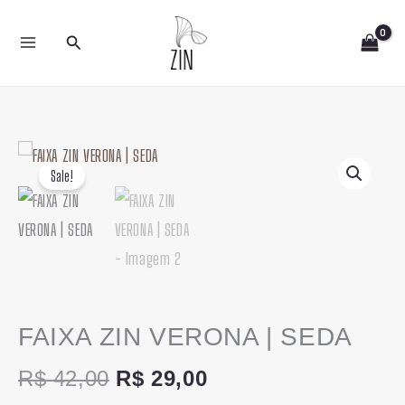
Ir
Pesquisar
para
o
conteúdo
O
O
FAIXA
Sale!
preço
preço
ZIN
original
atual
VERONA
era:
é:
|
R$ 42,00.
R$ 29,00.
SEDA
quantidade
FAIXA ZIN VERONA | SEDA
R$
42,00
R$
29,00