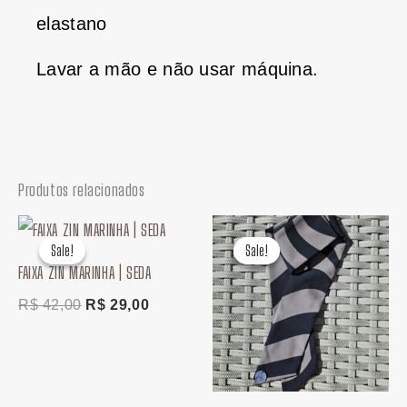
elastano
Lavar a mão e não usar máquina.
Produtos relacionados
O
O
O
O
preço
preço
preço
preço
Sale!
Sale!
Sale!
Sale!
original
atual
original
atual
FAIXA ZIN MARINHA | SEDA
era:
é:
era:
é:
R$ 42,00.
R$ 29,00.
R$ 42,00.
R$ 29,00
R$
42,00
R$
29,00