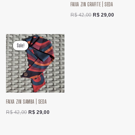
FAIXA ZIN GRAFITE | SEDA
R$
42,00
R$
29,00
O
O
preço
preço
Sale!
Sale!
original
atual
era:
é:
R$ 42,00.
R$ 29,00.
FAIXA ZIN SAMBA | SEDA
R$
42,00
R$
29,00