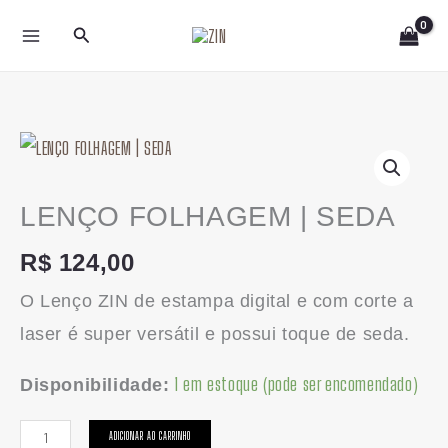
Ir
Pesquisar
para
o
conteúdo
LENÇO
FOLHAGEM
|
LENÇO FOLHAGEM | SEDA
SEDA
R$
124,00
quantidade
O Lenço ZIN de estampa digital e com corte a
laser é super versátil e possui toque de seda.
1 em estoque (pode ser encomendado)
Disponibilidade:
ADICIONAR AO CARRINHO