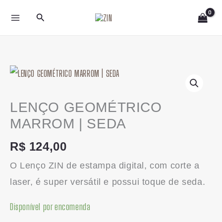
Ir
Pesquisar
para
o
conteúdo
LENÇO
GEOMÉTRICO
MARROM
LENÇO GEOMÉTRICO
|
MARROM | SEDA
SEDA
R$
124,00
quantidade
O Lenço ZIN de estampa digital, com corte a
laser, é super versátil e possui toque de seda.
Disponível por encomenda