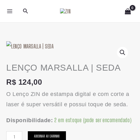
Ir
Pesquisar
para
o
conteúdo
LENÇO
MARSALLA
|
LENÇO MARSALLA | SEDA
SEDA
R$
124,00
quantidade
O Lenço ZIN de estampa digital e com corte a
laser é super versátil e possui toque de seda.
2 em estoque (pode ser encomendado)
Disponibilidade:
ADICIONAR AO CARRINHO