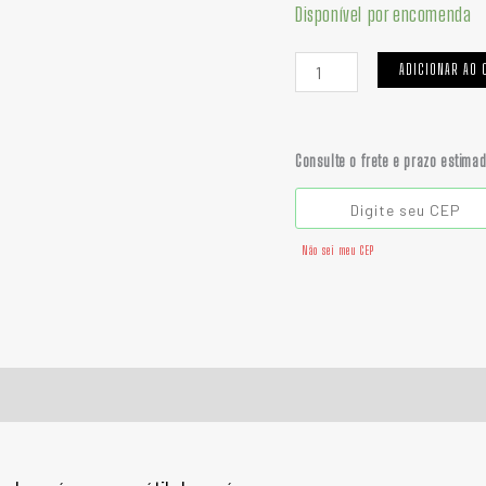
quantidade
Disponível por encomenda
ADICIONAR AO 
Consulte o frete e prazo estima
Não sei meu CEP