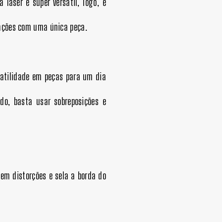
 laser é super versátil, logo, é
rações com uma única peça.
satilidade em peças para um dia
do, basta usar sobreposições e
sem distorções e sela a borda do