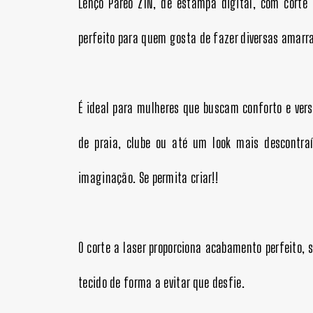
Lenço Pareô ZIN, de estampa digital, com corte a
perfeito para quem gosta de fazer diversas amar
É ideal para mulheres que buscam conforto e ver
de praia, clube ou até um look mais descontraí
imaginação.
Se permita criar!!
O corte a laser proporciona acabamento perfeito, 
tecido de forma a evitar que desfie.