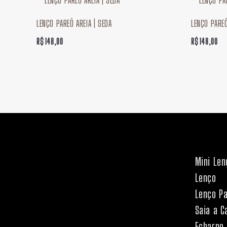
LENÇO PAREÔ AREIA | SEDA
LENÇO PAREÔ
R$
148,00
R$
148,00
Mini Len
Lenço
Lenço P
Saia a C
Echarpe 