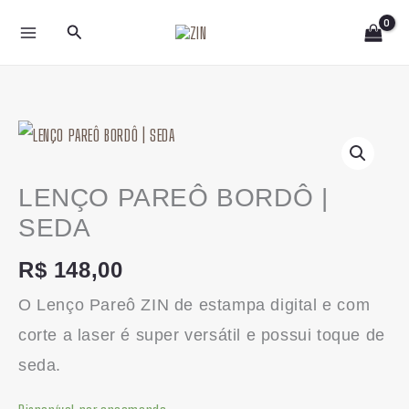
Ir
Pesquisar
para
o
conteúdo
LENÇO
PAREÔ
BORDÔ
LENÇO PAREÔ BORDÔ |
|
SEDA
SEDA
R$
148,00
quantidade
O Lenço Pareô ZIN de estampa digital e com
corte a laser é super versátil e possui toque de
seda.