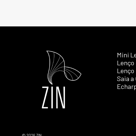
Mini L
Lenço
Lenço 
Saia a
Echarp
© 2026 ZIN.