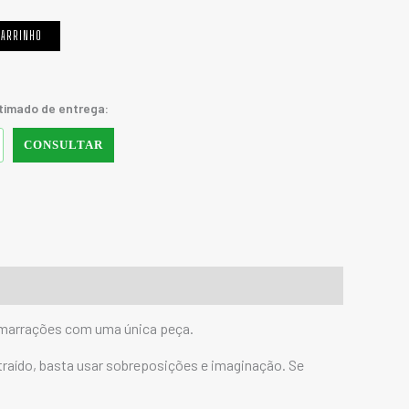
CARRINHO
stimado de entrega:
CONSULTAR
s amarrações com uma única peça.
ntraído, basta usar sobreposições e imaginação.
Se