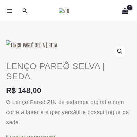
Ir
Pesquisar
para
o
conteúdo
LENÇO
PAREÔ
SELVA
LENÇO PAREÔ SELVA |
|
SEDA
SEDA
R$
148,00
quantidade
O Lenço Pareô ZIN de estampa digital e com
corte a laser é super versátil e possui toque de
seda.