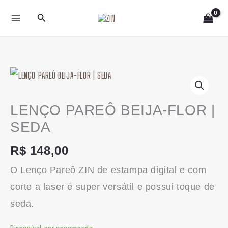
Ir
Pesquisar
para
o
conteúdo
LENÇO
PAREÔ
BEIJA-
LENÇO PAREÔ BEIJA-FLOR |
FLOR
SEDA
|
R$
148,00
SEDA
O Lenço Pareô ZIN de estampa digital e com
quantidade
corte a laser é super versátil e possui toque de
seda.