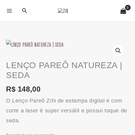
Ir
Pesquisar
para
o
conteúdo
LENÇO
PAREÔ
NATUREZA
LENÇO PAREÔ NATUREZA |
|
SEDA
SEDA
R$
148,00
quantidade
O Lenço Pareô ZIN de estampa digital e com
corte a laser é super versátil e possui toque de
seda.