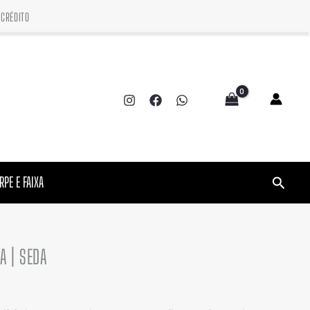
CRÉDITO
Pesquis
RPE E FAIXA
A | SEDA