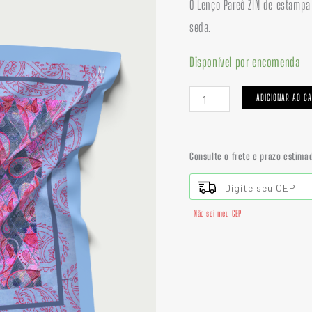
O Lenço Pareô ZIN de estampa 
|
seda.
SEDA
quantidade
Disponível por encomenda
ADICIONAR AO C
Consulte o frete e prazo estima
Não sei meu CEP