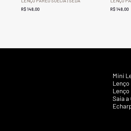
LENÇO PAREÔ SUÉCIA | SEDA
LENÇO PA
R$
148,00
R$
148,00
Mini L
Lenço
Lenço 
Saia a
Echarp