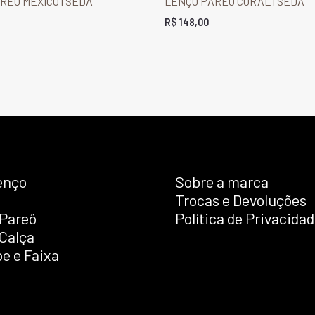
REÔ MÉXICO | SEDA
LENÇO PAREÔ CORAL | SEDA
R$
148,00
enço
Sobre a marca
Trocas e Devoluções
Pareô
Política de Privacida
 Calça
e e Faixa