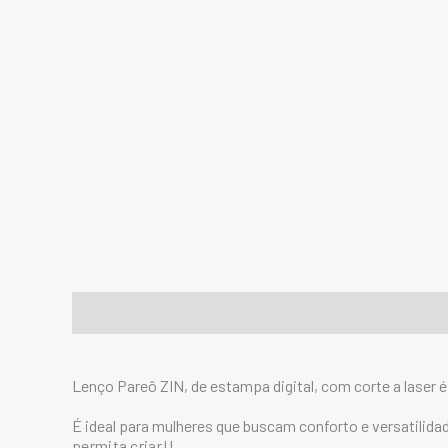
Descrição
Informação adicional
Lenço Pareô ZIN, de estampa digital, com corte a laser 
É ideal para mulheres que buscam conforto e versatilida
permita criar!!