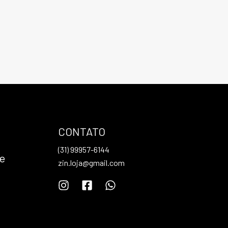
CONTATO
(31) 99957-6144
de
zin.loja@gmail.com