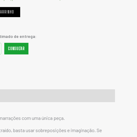
CARRINHO
stimado de entrega:
CONSULTAR
s amarrações com uma única peça.
ntraído, basta usar sobreposições e imaginação.
Se