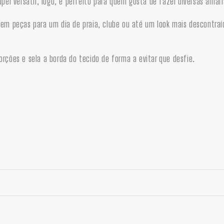
super versátil, logo, é perfeito para quem gosta de fazer diversas am
e em peças para um dia de praia, clube ou até um look mais descontra
orções e sela a borda do tecido de forma a evitar que desfie.