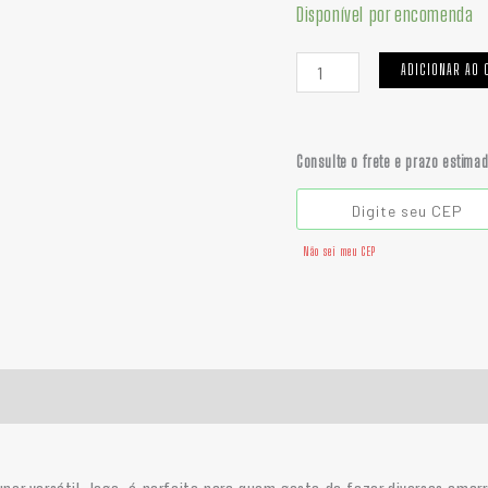
quantidade
Disponível por encomenda
ADICIONAR AO 
Consulte o frete e prazo estima
Não sei meu CEP