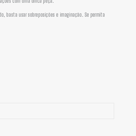
arrações com uma única peça.
ído, basta usar sobreposições e imaginação.
Se permita