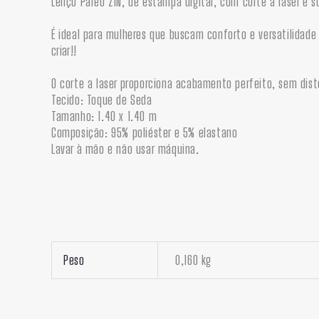
Lenço Pareô ZIN, de estampa digital, com corte a laser é 
É ideal para mulheres que buscam conforto e versatilidad
criar!!
O corte a laser proporciona acabamento perfeito, sem dist
Tecido: Toque de Seda
Tamanho: 1.40 x 1.40 m
Composição: 95% poliéster e 5% elastano
Lavar à mão e não usar máquina.
Peso
0,160 kg